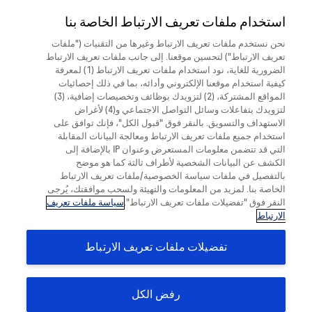
 Overlay
استخدام ملفات تعريف الارتباط الخاصة بنا
المعلومات الطبية
Yemen
عندما يصاب المريض بشيء
نحن نستخدم ملفات تعريف الارتباط وغيرها من التقنيات ("ملفات
تعريف الارتباط") لتحسين موقعنا. إلى جانب ملفات تعريف الارتباط
غير متوقع أو ضار أو سلبي
الإبلاغ عن أثر جانبي محتمل
الضرورية للغاية، نود استخدام ملفات تعريف الارتباط (1) لمعرفة
كيفية استخدام موقعنا الإلكتروني وأدائه، بما في ذلك إحصائيات
في أثناء تناول أحد أدوية
المواقع المشتركة، (2) لتزويدك بوظائف وتخصيصات إضافية، (3)
لتزويدك بتفاعلات وسائل التواصل الاجتماعي و(4) لأغراض
Roche، يُسمى هذا أثرًا جانبيًا
الاستهداف والتسويق. بالنقر فوق "قبول الكل"، فإنك توافق على
بيانات المنتج
استخدام جميع ملفات تعريف الارتباط ومعالجة البيانات المقابلة
(ويُسمى أحيانًا أثرًا عكسيًا).
التي قد تتضمن معلومات المستعرض وعنوان IP بالإضافة إلى
الأثر العكسي (AE)، ويُسمى أيضًا الأثر الجانبي، هو استجابة غير
الكشف عن البيانات الشخصية لأطراف ثالثة كما هو موضح
بالتفصيل في ملفات سياسة الخصوصية/ملفات تعريف الارتباط
مرغوب فيها وغير مقصودة تحدث للمريض بعد تلقيه منتجًا دوائيًا.
والأثر العكسي (AE) هو أي حدث طبي غير مرغوب فيه يحدث
الخاصة بنا. لمزيد من المعلومات والتهيئة ولسحب موافقتك، يُرجى
وهذه الاستجابة قد يكون سببها العلاج بهذا المنتج أو سبب آخر.
لمريض أو مشارك في تجربة سريرية تناول منتجًا دوائيًا، ولكن
النقر فوق "تفضيلات ملفات تعريف الارتباط".
سياسة ملفات تعريف
الارتباط
يشمل هذا جميع الآثار العكسية التي يحدث فيها ضرر أو استجابة
ليس بالضرورة أن تكون هناك علاقة سببية بين الواقعة وهذا
غير مقصودة وغير مرغوب فيها للمريض أو المستخدم أو شخص
العلاج. ولهذا، فإن الأثر العكسي (AE) يمكن أن يكون أي علامة أو
تفضيلات ملفات تعريف الارتباط
عرض أو مرض غير مرغوب فيه وغير مقصود مرتبط مؤقتًا
آخر نتيجة لاستخدام جهاز طبي. وتساعد المعلومات التي تقدمها
باستخدام منتج دوائي، سواء تم اعتباره ذي صلة بالمنتج الدوائي أم
على ضمان سلامة منتجاتنا وسلامة مرضانا.
لا.
رفض الكل
لأي منتج من منتجات Roche تريد الإبلاغ عن أثر جانبي محتمل؟