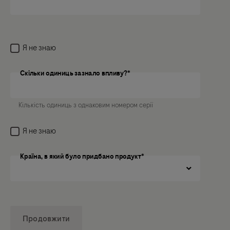
Я не знаю
Скільки одиниць зазнало впливу?*
Скільки одиниць зазнало впливу?
Кількість одиниць з однаковим номером серії
Я не знаю
Країна, в який було придбано продукт*
Продовжити