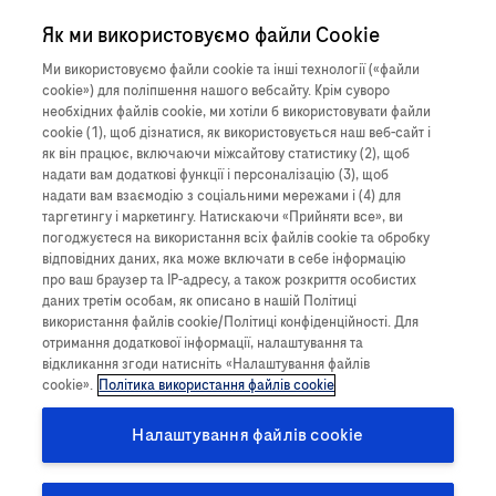
Close O
Як ми використовуємо файли Cookie
МЕДИЧНА Інформація
Ukraine
Коли пацієнт відчуває
Ми використовуємо файли cookie та інші технології («файли
cookie») для поліпшення нашого вебсайту. Крім суворо
щось несподіване,
Повідомити про можливу побічну реакцію
необхідних файлів cookie, ми хотіли б використовувати файли
cookie (1), щоб дізнатися, як використовується наш веб-сайт і
шкідливе або негативне
як він працює, включаючи міжсайтову статистику (2), щоб
надати вам додаткові функції і персоналізацію (3), щоб
під час прийому
надати вам взаємодію з соціальними мережами і (4) для
Характеристика продукту
таргетингу і маркетингу. Натискаючи «Прийняти все», ви
лікарського засобу Рош,
погоджуєтеся на використання всіх файлів cookie та обробку
Побічна реакція на лікарський засіб (ПР), також відома як
відповідних даних, яка може включати в себе інформацію
це називається побічною
про ваш браузер та IP-адресу, а також розкриття особистих
побічна дія, — це небажана та ненавмисна реакція пацієнта
даних третім особам, як описано в нашій Політиці
після прийому лікарського засобу, яка може бути
реакцією (іноді також
використання файлів cookie/Політиці конфіденційності. Для
отримання додаткової інформації, налаштування та
спричинена або не викликана лікуванням цим продуктом.
відомо як небажана
відкликання згоди натисніть «Налаштування файлів
Сюди входять усі події, що призводять до заподіяння шкоди
cookie».
Політика використання файлів cookie
або ненавмисної та небажаної реакції пацієнта, користувача
реакція на лікарський
чи іншої особи в результаті використання медичного
Налаштування файлів cookie
засіб).
пристрою. Інформація, яку ви надаєте, допомагає
забезпечити безпеку наших продуктів і наших пацієнтів.