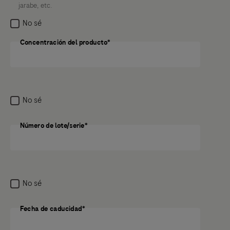
jarabe, etc.
Incluso si no sabe qué causó el efecto secundario
No sé
potencial o si sospecha que no fue causado por el
medicamento, aún es necesario informar el efecto
Concentración del producto*
Concentración del producto
secundario potencial.
Anterior
Siguiente
No sé
Número de lote/serie*
Número de lote/serie
No sé
Fecha de caducidad*
Fecha de caducidad