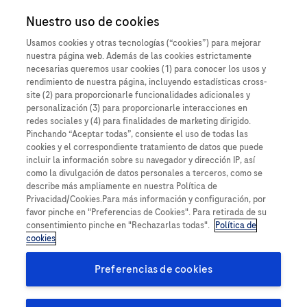
Close O
Nuestro uso de cookies
MEDICAL Information
Paraguay
Cuando un paciente
Usamos cookies y otras tecnologías (“cookies”) para mejorar
nuestra página web. Además de las cookies estrictamente
experimenta algo
Informar de un posible efecto secundario
necesarias queremos usar cookies (1) para conocer los usos y
rendimiento de nuestra página, incluyendo estadísticas cross-
inesperado, dañino o
site (2) para proporcionarle funcionalidades adicionales y
personalización (3) para proporcionarle interacciones en
negativo mientras toma
redes sociales y (4) para finalidades de marketing dirigido.
Detalles del producto
Pinchando “Aceptar todas”, consiente el uso de todas las
un medicamento de
cookies y el correspondiente tratamiento de datos que puede
Un evento adverso (EA), también conocido como efecto
incluir la información sobre su navegador y dirección IP, así
Roche, esto se denomina
como la divulgación de datos personales a terceros, como se
secundario, es una respuesta no deseada e imprevista en un
describe más ampliamente en nuestra Política de
paciente después de recibir un medicamento, que puede o no
efecto secundario
Privacidad/Cookies.Para más información y configuración, por
favor pinche en "Preferencias de Cookies". Para retirada de su
haber sido causado por el tratamiento con este producto.
(también denominado a
consentimiento pinche en "Rechazarlas todas".
Política de
Esto incluye todos los eventos en los que se produzcan daños
cookies
o respuestas no deseadas o imprevistas en un paciente,
veces Evento Adverso).
usuario u otra persona como resultado del uso de un
Preferencias de cookies
dispositivo médico. La información que usted proporciona
Un evento adverso (EA) es cualquier evento médico
ayuda a garantizar la seguridad de nuestros productos y de