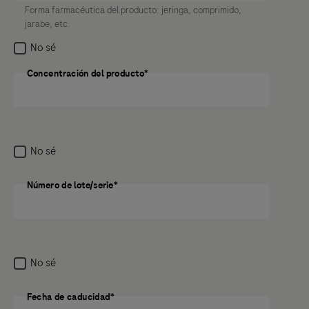
Forma farmacéutica del producto: jeringa, comprimido,
Incluso si no sabe qué causó el efecto secundario
jarabe, etc.
potencial o si sospecha que no fue causado por el
No sé
medicamento, aún es necesario informar el efecto
secundario potencial.
Concentración del producto*
Concentración del producto
Anterior
Siguiente
No sé
Número de lote/serie*
Número de lote/serie
No sé
Fecha de caducidad*
Fecha de caducidad