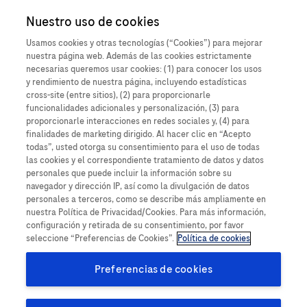
Close O
Nuestro uso de cookies
MEDICALInformation
México
Cuando un paciente
Usamos cookies y otras tecnologías (“Cookies”) para mejorar
nuestra página web. Además de las cookies estrictamente
experimenta algo
Informar de un posible efecto secundario
necesarias queremos usar cookies: (1) para conocer los usos
y rendimiento de nuestra página, incluyendo estadísticas
inesperado, dañino o
cross-site (entre sitios), (2) para proporcionarle
funcionalidades adicionales y personalización, (3) para
negativo mientras toma
proporcionarle interacciones en redes sociales y, (4) para
Detalles del producto
finalidades de marketing dirigido. Al hacer clic en “Acepto
un medicamento de
todas”, usted otorga su consentimiento para el uso de todas
Un evento adverso (EA), también conocido como efecto
las cookies y el correspondiente tratamiento de datos y datos
Roche, esto se denomina
personales que puede incluir la información sobre su
secundario, es una respuesta no deseada e imprevista en un
navegador y dirección IP, así como la divulgación de datos
paciente después de recibir un medicamento, que puede o no
efecto secundario
personales a terceros, como se describe más ampliamente en
nuestra Política de Privacidad/Cookies. Para más información,
haber sido causado por el tratamiento con este producto.
(también denominado a
configuración y retirada de su consentimiento, por favor
Esto incluye todos los eventos en los que se produzcan daños
seleccione “Preferencias de Cookies”.
Política de cookies
o respuestas no deseadas o imprevistas en un paciente,
veces Evento Adverso).
usuario u otra persona como resultado del uso de un
Preferencias de cookies
dispositivo médico. La información que usted proporciona
Un evento adverso (EA) es cualquier evento médico
ayuda a garantizar la seguridad de nuestros productos y de